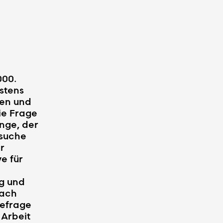
000.
stens
len und
ie Frage
nge, der
rsuche
r
e für
ng und
nach
befrage
 Arbeit