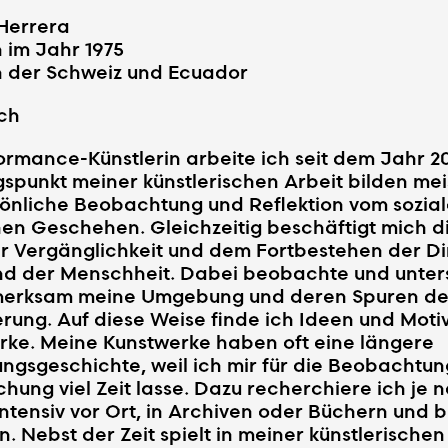
Herrera
 im Jahr 1975
n der Schweiz und Ecuador
ch
ormance-Künstlerin arbeite ich seit dem Jahr 2
spunkt meiner künstlerischen Arbeit bilden mei
sönliche Beobachtung und Reflektion vom sozia
hen Geschehen. Gleichzeitig beschäftigt mich d
r Vergänglichkeit und dem Fortbestehen der Di
nd der Menschheit. Dabei beobachte und unte
merksam meine Umgebung und deren Spuren de
ung. Auf diese Weise finde ich Ideen und Motiv
rke. Meine Kunstwerke haben oft eine längere
ngsgeschichte, weil ich mir für die Beobachtu
hung viel Zeit lasse. Dazu recherchiere ich je 
ntensiv vor Ort, in Archiven oder Büchern und 
. Nebst der Zeit spielt in meiner künstlerischen