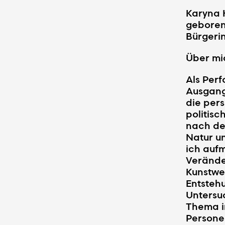
Karyna 
geboren
Bürgeri
Über mi
Als Perf
Ausgang
die per
politisc
nach de
Natur u
ich auf
Veränder
Kunstwe
Entstehu
Untersuc
Thema i
Personen