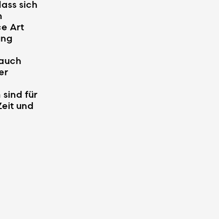
ass sich
n
e Art
ung
 auch
er
sind für
Zeit und