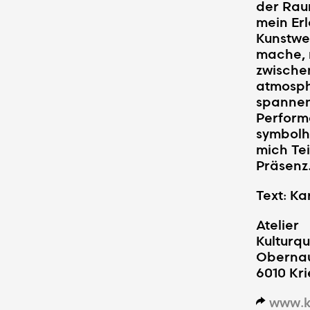
der Raum
mein Er
Kunstwer
mache, 
zwische
atmosph
spannend
Perform
symbolh
mich Tei
Präsenz
Text: Ka
Atelier
Kulturq
Obernau
6010 Kri
www.k
d