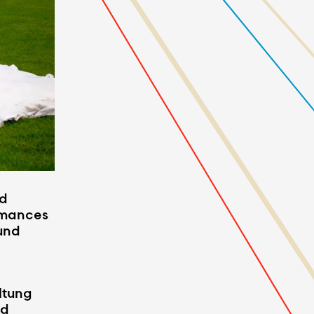
nd
ormances
und
ltung
nd